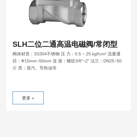
SLH二位二通高温电磁阀/常闭型
阀体材质：SS304不锈钢 压 力：0.5 ~ 25 kgf/cm² 流量通
径：Ф15mm~50mm 连 接：螺纹3/8"~2" 法兰：DN25~50
介 质：蒸汽、导热油等
更多 »