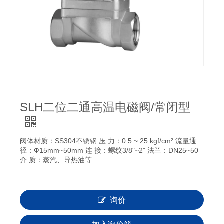
SLH二位二通高温电磁阀/常闭型
阀体材质：SS304不锈钢 压 力：0.5 ~ 25 kgf/cm² 流量通
径：Ф15mm~50mm 连 接：螺纹3/8"~2" 法兰：DN25~50
介 质：蒸汽、导热油等
询价