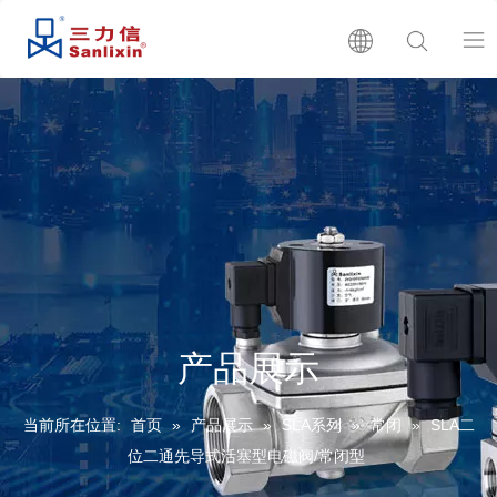
首页
关于我们
产品展示
产品目录
产品展示
生产批号查询
当前所在位置:
首页
»
产品展示
»
SLA系列
»
常闭
»
SLA二
新闻
位二通先导式活塞型电磁阀/常闭型