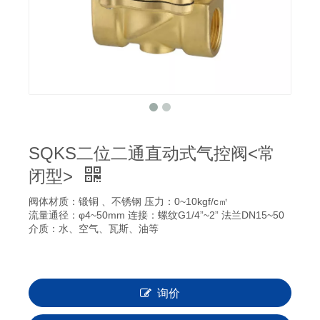
SQKS二位二通直动式气控阀<常
闭型>
阀体材质：锻铜 、不锈钢 压力：0~10kgf/c㎡
流量通径：φ4~50mm 连接：螺纹G1/4”~2” 法兰DN15~50
介质：水、空气、瓦斯、油等
询价