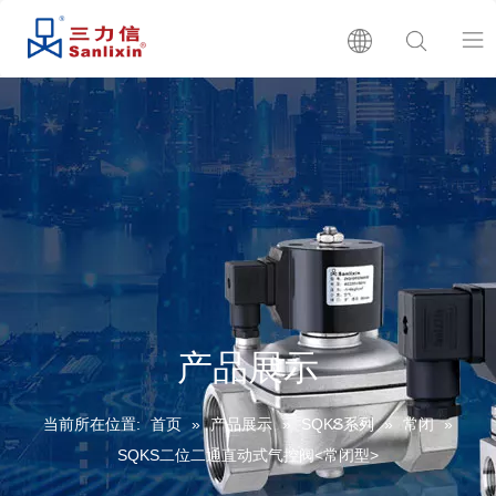
首页
关于我们
产品展示
产品目录
产品展示
生产批号查询
当前所在位置:
首页
»
产品展示
»
SQKS系列
»
常闭
»
新闻
SQKS二位二通直动式气控阀<常闭型>